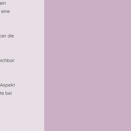
ein
 eine
ber die
eichbar
 Aspekt
te bei