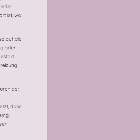
ieder
rt ist, wo
se auf die
ng oder
estört
rreizung
uren der
tzt, dass
ung,
ser