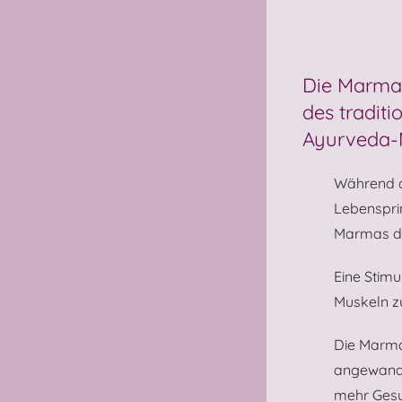
Die Marma-
des tradit
Ayurveda-M
Während da
Lebensprin
Marmas di
Eine Stimu
Muskeln zu
Die Marma
angewandt.
mehr Gesu