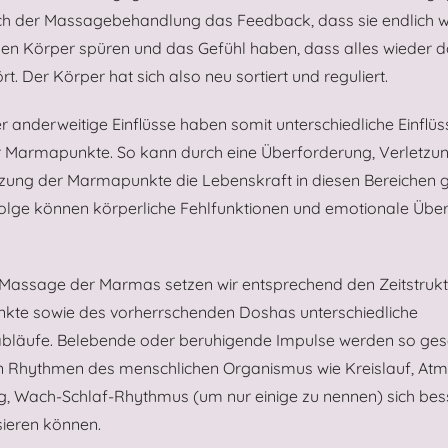
h der Massagebehandlung das Feedback, dass sie endlich w
en Körper spüren und das Gefühl haben, dass alles wieder do
rt. Der Körper hat sich also neu sortiert und reguliert.
r anderweitige Einflüsse haben somit unterschiedliche Einflüs
r Marmapunkte. So kann durch eine Überforderung, Verletzu
izung der Marmapunkte die Lebenskraft in diesen Bereichen g
 Folge können körperliche Fehlfunktionen und emotionale Übe
 Massage der Marmas setzen wir entsprechend den Zeitstrukt
te sowie des vorherrschenden Doshas unterschiedliche
läufe. Belebende oder beruhigende Impulse werden so gese
en Rhythmen des menschlichen Organismus wie Kreislauf, Atm
, Wach-Schlaf-Rhythmus (um nur einige zu nennen) sich bes
sieren können.