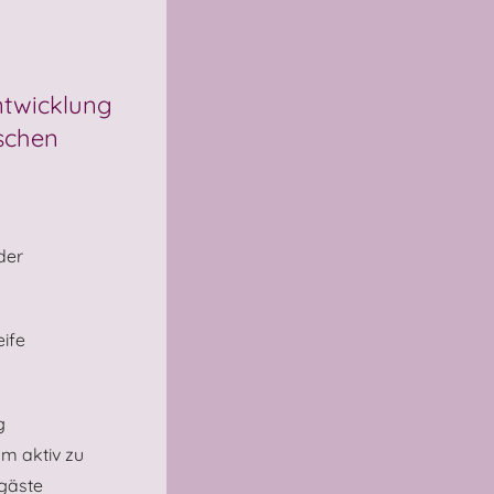
ntwicklung
ischen
der
eife
g
um aktiv zu
gäste