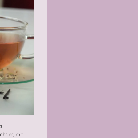
er
enhang mit