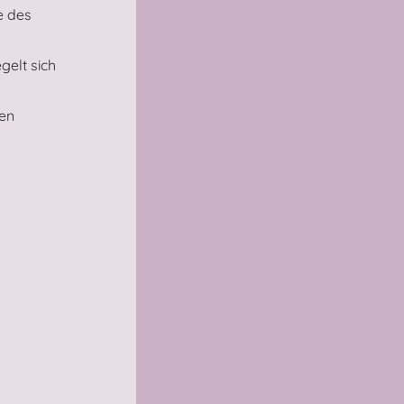
e des
gelt sich
den