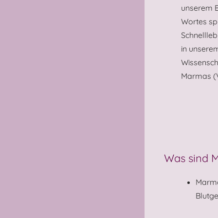
unserem B
Wortes spü
Schnellleb
in unsere
Wissensch
Marmas (V
Was sind 
Marmas
Blutg