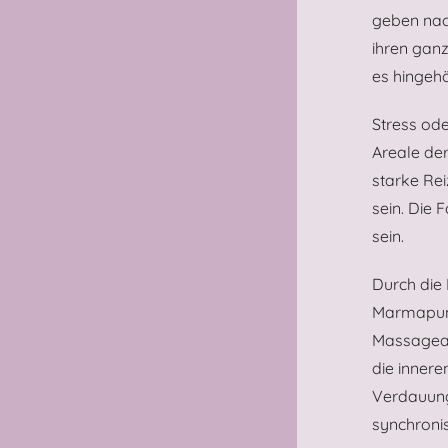
geben nac
ihren ganz
es hingehö
Stress ode
Areale de
starke Re
sein. Die
sein.
Durch die
Marmapunk
Massageab
die inner
Verdauung
synchroni