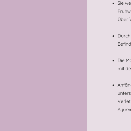
Sie w
Frühwa
Überf
Durch 
Befind
Die Ma
mit d
Anfän
unter
Verlet
Ayurv